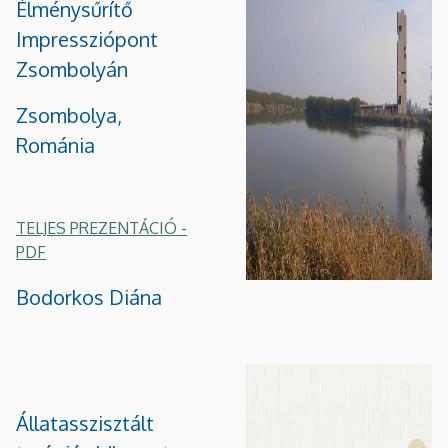
Élménysűrítő
Impressziópont
Zsombolyán
Zsombolya,
Románia
TELJES PREZENTÁCIÓ -
PDF
Bodorkos Diána
Állatasszisztált