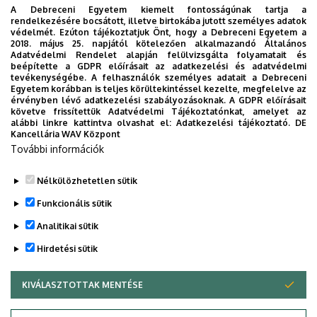
A Debreceni Egyetem kiemelt fontosságúnak tartja a
rendelkezésére bocsátott, illetve birtokába jutott személyes adatok
védelmét. Ezúton tájékoztatjuk Önt, hogy a Debreceni Egyetem a
2018. május 25. napjától kötelezően alkalmazandó Általános
Rendezvényház
Adatvédelmi Rendelet alapján felülvizsgálta folyamatait és
beépítette a GDPR előírásait az adatkezelési és adatvédelmi
tevékenységébe. A felhasználók személyes adatait a Debreceni
Jászberény
Egyetem korábban is teljes körültekintéssel kezelte, megfelelve az
érvényben lévő adatkezelési szabályozásoknak. A GDPR előírásait
követve frissítettük Adatvédelmi Tájékoztatónkat, amelyet az
alábbi linkre kattintva olvashat el:
Adatkezelési tájékoztató.
DE
Kancellária WAV Központ
TELJES PREZENTÁCIÓ -
További információk
PDF
Nélkülözhetetlen sütik
Legutóbbi frissítés:
2023. 10. 09. 14:43
Funkcionális sütik
Analitikai sütik
Hirdetési sütik
KIVÁLASZTOTTAK MENTÉSE
WITHDRAW CONSENT