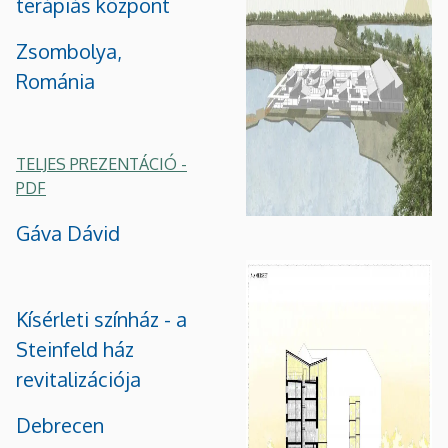
terápiás központ
Zsombolya,
Románia
TELJES PREZENTÁCIÓ -
PDF
Gáva Dávid
Kísérleti színház - a
Steinfeld ház
revitalizációja
Debrecen