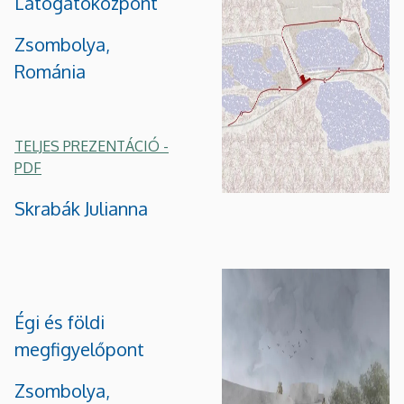
Látogatóközpont
Zsombolya,
Románia
TELJES PREZENTÁCIÓ -
PDF
Skrabák Julianna
Égi és földi
megfigyelőpont
Zsombolya,