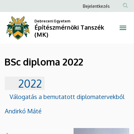
BSc
Ugrás
Anonim
Bejelentkezés
a
Felhasználói
diploma
tartalomra
Debreceni Egyetem
fiók
Építészmérnöki Tanszék
2022
menüje
(MK)
|
Építészmérnöki
BSc diploma 2022
Tanszék
(MK)
2022
Válogatás a bemutatott diplomatervekből
Andirkó Máté