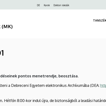
Felső
DE
Karok
Doktori iskolák
navigáció
TANSZÉ
k (MK)
1
édéseinek pontos menetrendje, beosztása.
tölteni a Debreceni Egyetem elektronikus Archívumába (DEA:
htt
. Hétfőn 8:00-kor indul újra, de biztonságból a leadási határidőt