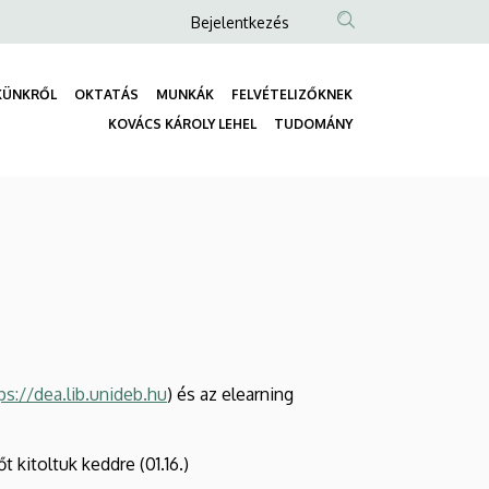
Anonim
Bejelentkezés
Felhasználói
fiók
KÜNKRŐL
OKTATÁS
MUNKÁK
FELVÉTELIZŐKNEK
menüje
Fő
KOVÁCS KÁROLY LEHEL
TUDOMÁNY
navigáció
ps://dea.lib.unideb.hu
) és az elearning
 kitoltuk keddre (01.16.)