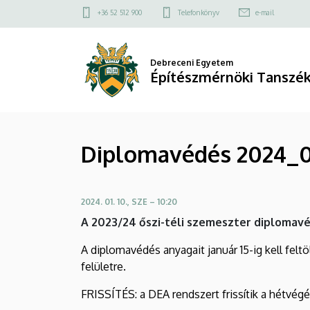
Diplomavédés
Ugrás
Felső
+36 52 512 900
Telefonkönyv
e-mail
a
kapcsolat
2024_01
tartalomra
menü
|
Debreceni Egyetem
Építészmérnöki Tanszé
Építészmérnöki
Tanszék
Diplomavédés 2024_0
(MK)
2024. 01. 10., SZE – 10:20
A 2023/24 őszi-téli szemeszter diplomav
A diplomavédés anyagait január 15-ig kell fel
felületre.
FRISSÍTÉS: a DEA rendszert frissítik a hétvégén