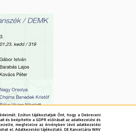
édelmét. Ezúton tájékoztatjuk Önt, hogy a Debreceni
it és beépítette a GDPR előírásait az adatkezelési és
kezelte, megfelelve az érvényben lévő adatkezelési
ashat el:
Adatkezelési tájékoztató.
DE Kancellária WAV