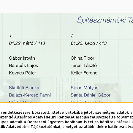
 rendelkezésére bocsátott, illetve birtokába jutott személyes adatok v
azandó Általános Adatvédelmi Rendelet alapján felülvizsgálta folyamata
yes adatait a Debreceni Egyetem korábban is teljes körültekintéssel 
tük Adatvédelmi Tájékoztatónkat, amelyet az alábbi linkre kattintva olv