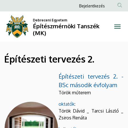
Építészeti
Ugrás
Anonim
Bejelentkezés
a
Felhasználói
tervezés
tartalomra
Debreceni Egyetem
fiók
Építészmérnöki Tanszék
2.
menüje
(MK)
|
Építészmérnöki
Építészeti tervezés 2.
Tanszék
(MK)
Építészeti tervezés 2. -
BSc második évfolyam
Török műterem
oktatók
:
Török Dávid _ Tarcsi László _
Zsiros Renáta