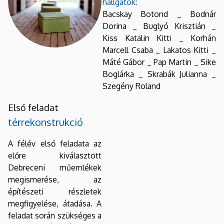
hallgatók
:
Bacskay Botond _ Bodnár
Dorina _ Buglyó Krisztián _
Kiss Katalin Kitti _ Korhán
Marcell Csaba _ Lakatos Kitti _
Máté Gábor _ Pap Martin _ Sike
Boglárka _ Skrabák Julianna _
Szegény Roland
Első feladat
térrekonstrukció
A félév első feladata az
előre kiválasztott
Debreceni műemlékek
megismerése, az
építészeti részletek
megfigyelése, átadása. A
feladat során szükséges a