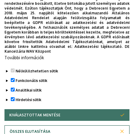
rendelkezésére bocsátott, illetve birtokába jutott személyes adatok
védelmét. Ezúton tájékoztatjuk Önt, hogy a Debreceni Egyetem a
Skrabák Julianna
2018. május 25. napjától kötelezően alkalmazandó Általános
Adatvédelmi Rendelet alapján felülvizsgálta folyamatait és
beépítette a GDPR előírásait az adatkezelési és adatvédelmi
tevékenységébe. A felhasználók személyes adatait a Debreceni
Egyetem korábban is teljes körültekintéssel kezelte, megfelelve az
érvényben lévő adatkezelési szabályozásoknak. A GDPR előírásait
követve frissítettük Adatvédelmi Tájékoztatónkat, amelyet az
alábbi linkre kattintva olvashat el:
Adatkezelési tájékoztató.
DE
Kancellária WAV Központ
További információk
Szegény Roland
Nélkülözhetetlen sütik
Legutóbbi frissítés:
2023. 10. 09. 11:17
Funkcionális sütik
Analitikai sütik
Hirdetési sütik
KIVÁLASZTOTTAK MENTÉSE
WITHDRAW CONSENT
Adatvédelem
Adatvédelem
ÖSSZES ELUTASÍTÁSA