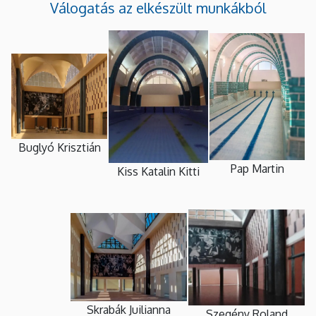
Válogatás az elkészült munkákból
Buglyó Krisztián
Pap Martin
Kiss Katalin Kitti
Skrabák Juilianna
Szegény Roland