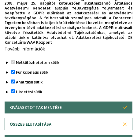
2018. május 25. napjától kötelezően alkalmazandó Általános
Adatvédelmi Rendelet alapján felülvizsgálta folyamatait és
beépítette a GDPR előírásait az adatkezelési és adatvédelmi
mozgókép kutató
tevékenységébe. A felhasználók személyes adatait a Debreceni
Egyetem korábban is teljes körültekintéssel kezelte, megfelelve az
intézet
érvényben lévő adatkezelési szabályozásoknak. A GDPR előírásait
követve frissítettük Adatvédelmi Tájékoztatónkat, amelyet az
alábbi linkre kattintva olvashat el:
Adatkezelési tájékoztató.
DE
Kancellária WAV Központ
További információk
TELJES ANYAG
Nélkülözhetetlen sütik
Legutóbbi frissítés:
2023. 10. 09. 11:06
Funkcionális sütik
Analitikai sütik
Hirdetési sütik
KIVÁLASZTOTTAK MENTÉSE
WITHDRAW CONSENT
Adatvédelem
Adatvédelem
ÖSSZES ELUTASÍTÁSA
Technikai információk