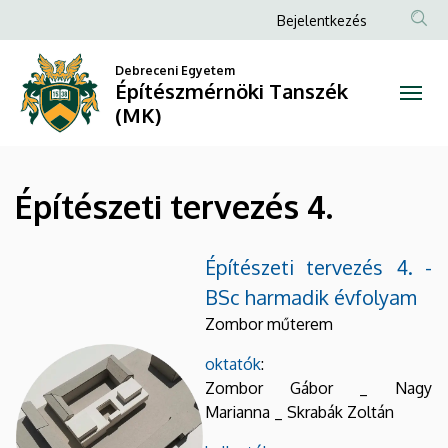
Építészeti
Ugrás
Anonim
Bejelentkezés
a
Felhasználói
tervezés
tartalomra
Debreceni Egyetem
fiók
Építészmérnöki Tanszék
4.
menüje
(MK)
|
Építészmérnöki
Építészeti tervezés 4.
Tanszék
(MK)
Építészeti tervezés 4. -
BSc harmadik évfolyam
Zombor műterem
oktatók
:
Zombor Gábor _ Nagy
Marianna _ Skrabák Zoltán