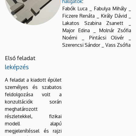
hallgatók
:
Fabók Luca _ Fabulya Mihály _
Ficzere Renáta _ Király Dávid _
Lakatos Szabina Zsanett _
Major Edina _ Molnár Zsófia
Noémi _ Pintácsi Olivér _
Szerencsi Sándor _ Vass Zsófia
Első feladat
leképzés
A feladat a kiadott épület
személyes és szabatos
feldolgozása volt a
konzultációk során
meghatározott
részletekkel, fizikai
modell alapú
megjelenítéssel és rajzi