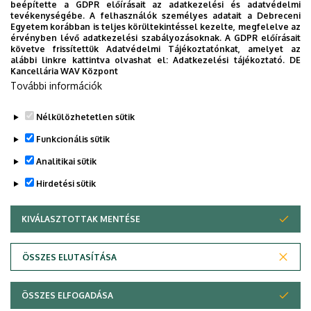
beépítette a GDPR előírásait az adatkezelési és adatvédelmi
Építészeti ábrázolás 1-2.
tevékenységébe. A felhasználók személyes adatait a Debreceni
Egyetem korábban is teljes körültekintéssel kezelte, megfelelve az
Bevezetés az építészetbe 1-2.
érvényben lévő adatkezelési szabályozásoknak. A GDPR előírásait
Építészeti projekt
követve frissítettük Adatvédelmi Tájékoztatónkat, amelyet az
alábbi linkre kattintva olvashat el:
Adatkezelési tájékoztató.
DE
Építészeti tervezés 1-4.
Kancellária WAV Központ
Építészeti ismeretek
További információk
Diplomatervezés
Nélkülözhetetlen sütik
Legutóbbi frissítés:
2025. 07. 01. 19:12
Funkcionális sütik
Analitikai sütik
Hirdetési sütik
KIVÁLASZTOTTAK MENTÉSE
WITHDRAW CONSENT
Adatvédelem
Adatvédelem
ÖSSZES ELUTASÍTÁSA
Technikai információk
ÖSSZES ELFOGADÁSA