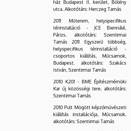
ház Budapest II. kerület, Bölény
utca. Alkotótárs: Herczeg Tamás
2011 Műterem, helyspecifikus
térinstalláció - JCE Biennálé,
Párizs. alkotótárs: Szentirmai
Tamás 2011 Egyszerű többség,
helyspecifikus térinstalláció -
csoportos kiállítás, Műcsarnok,
Budapest. alkotótárs: Szakács
István, Szentirmai Tamás
2010 K201 - BME Építészmérnöki
Kar új közösségi tere. alkotótárs:
Szentirmai Tamás
2010 Pult Mögött képzőművészeti
kiállítás installációja, Műcsarnok.
alkotótárs: Szentirmai Tamás