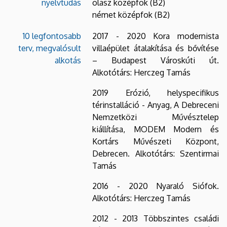
nyelvtudás
olasz középfok (B2)
német középfok (B2)
10 legfontosabb
2017 - 2020 Kora modernista
terv, megvalósult
villaépület átalakítása és bővítése
alkotás
– Budapest Városkúti út.
Alkotótárs: Herczeg Tamás
2019 Erózió, helyspecifikus
térinstalláció - Anyag, A Debreceni
Nemzetközi Művésztelep
kiállítása, MODEM Modern és
Kortárs Művészeti Központ,
Debrecen. Alkotótárs: Szentirmai
Tamás
2016 - 2020 Nyaraló Siófok.
Alkotótárs: Herczeg Tamás
2012 - 2013 Többszintes családi