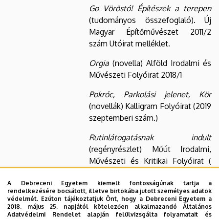
Go Vöröstó! Építészek a terepen
(tudományos összefoglaló). Új
Magyar Építőművészet 2011/2
szám Utóirat melléklet.
Orgia
(novella) Alföld Irodalmi és
Művészeti Folyóirat 2018/1
Pokróc, Parkolási jelenet, Kör
(novellák) Kalligram Folyóirat (2019
szeptemberi szám.)
Rutinlátogatásnak indult
(regényrészlet) Műút Irodalmi,
Művészeti és Kritikai Folyóirat (
2017/06)
A Debreceni Egyetem kiemelt fontosságúnak tartja a
rendelkezésére bocsátott, illetve birtokába jutott személyes adatok
MTMT publikációs
MTMT link
védelmét. Ezúton tájékoztatjuk Önt, hogy a Debreceni Egyetem a
lista
2018. május 25. napjától kötelezően alkalmazandó Általános
Adatvédelmi Rendelet alapján felülvizsgálta folyamatait és
oktatott tantárgyak
Kreatív ábrázolás