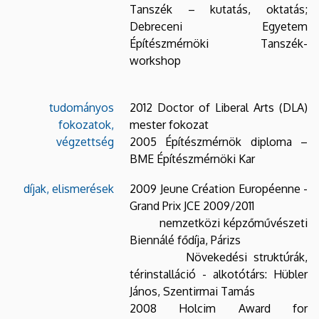
Tanszék – kutatás, oktatás;
Debreceni Egyetem
Építészmérnöki Tanszék-
workshop
tudományos
2012 Doctor of Liberal Arts (DLA)
fokozatok,
mester fokozat
végzettség
2005 Építészmérnök diploma –
BME Építészmérnöki Kar
díjak, elismerések
2009 Jeune Création Européenne -
Grand Prix JCE 2009/2011
nemzetközi képzőművészeti
Biennálé fődíja, Párizs
Növekedési struktúrák,
térinstalláció - alkotótárs: Hübler
János, Szentirmai Tamás
2008 Holcim Award for