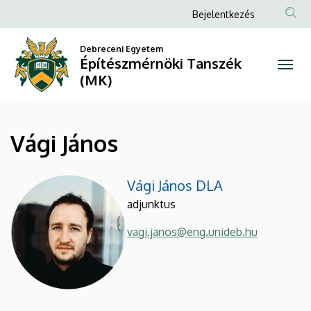
Vági
Ugrás
Anonim
Bejelentkezés
a
Felhasználói
János
tartalomra
Debreceni Egyetem
fiók
Építészmérnöki Tanszék
|
menüje
(MK)
Építészmérnöki
Tanszék
Vági János
(MK)
Vági János DLA
adjunktus
vagi.janos@eng.unideb.hu