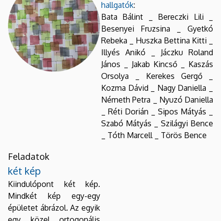
hallgatók
:
Bata Bálint _ Bereczki Lili _
Besenyei Fruzsina _ Gyetkó
Rebeka _ Huszka Bettina Kitti _
Illyés Anikó _ Jáczku Roland
János _ Jakab Kincső _ Kaszás
Orsolya _ Kerekes Gergő _
Kozma Dávid _ Nagy Daniella _
Németh Petra _ Nyuzó Daniella
_ Réti Dorián _ Sipos Mátyás _
Szabó Mátyás _ Szilágyi Bence
_ Tóth Marcell _ Törös Bence
Feladatok
két kép
Kiindulópont két kép.
Mindkét kép egy-egy
épületet ábrázol. Az egyik
egy közel ortogonális