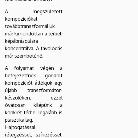
A megszületett
kompozíciókat
továbbtranszformáljuk
már kimondottan a térbeli
képábrázolásra
koncentrálva. A távolodás
már szembetűnő.
A folyamat végén a
befejezettnek gondolt
kompozíciót átlökjük egy
újabb transzformátor-
készüléken, ezzel
óvatosan kilépünk a
konkrét térbe, legalább is
plasztikailag.
Hajtogatással,
rétegzéssel, színezéssel,