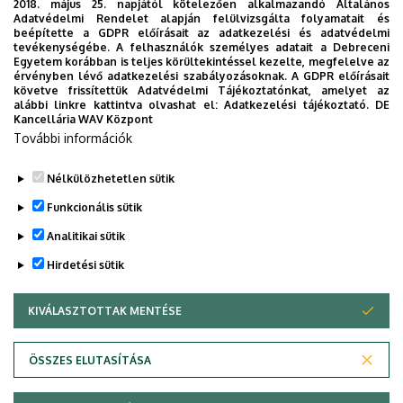
2018. május 25. napjától kötelezően alkalmazandó Általános
Adatvédelmi Rendelet alapján felülvizsgálta folyamatait és
beépítette a GDPR előírásait az adatkezelési és adatvédelmi
tevékenységébe. A felhasználók személyes adatait a Debreceni
Egyetem korábban is teljes körültekintéssel kezelte, megfelelve az
Szilágyi
érvényben lévő adatkezelési szabályozásoknak. A GDPR előírásait
Bence
követve frissítettük Adatvédelmi Tájékoztatónkat, amelyet az
alábbi linkre kattintva olvashat el:
Adatkezelési tájékoztató.
DE
Kancellária WAV Központ
További információk
Nélkülözhetetlen sütik
Legutóbbi frissítés:
2023. 10. 09. 10:00
Funkcionális sütik
Analitikai sütik
Hirdetési sütik
KIVÁLASZTOTTAK MENTÉSE
WITHDRAW CONSENT
Adatvédelem
Adatvédelem
ÖSSZES ELUTASÍTÁSA
Technikai információk