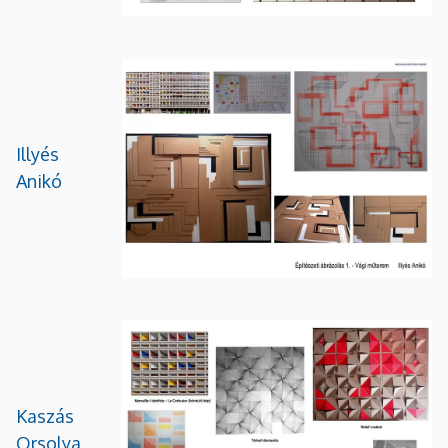
Illyés
Anikó
Kaszás
Orsolya