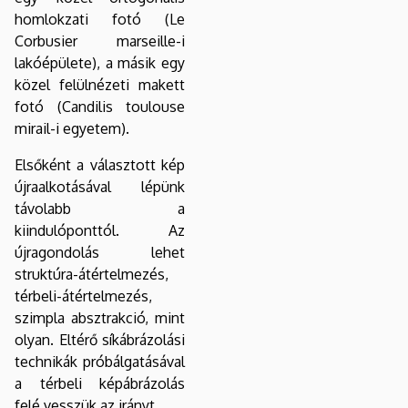
homlokzati fotó (Le
Corbusier marseille-i
lakóépülete), a másik egy
közel felülnézeti makett
fotó (Candilis toulouse
mirail-i egyetem).
Elsőként a választott kép
újraalkotásával lépünk
távolabb a
kiindulóponttól. Az
újragondolás lehet
struktúra-átértelmezés,
térbeli-átértelmezés,
szimpla absztrakció, mint
olyan. Eltérő síkábrázolási
technikák próbálgatásával
a térbeli képábrázolás
felé vesszük az irányt.