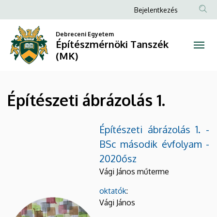
Építészeti
Ugrás
Anonim
Bejelentkezés
a
Felhasználói
ábrázolás
tartalomra
Debreceni Egyetem
fiók
Építészmérnöki Tanszék
1.
menüje
(MK)
|
Építészmérnöki
Építészeti ábrázolás 1.
Tanszék
(MK)
Építészeti ábrázolás 1. -
BSc második évfolyam -
2020ősz
Vági János műterme
oktatók
:
Vági János