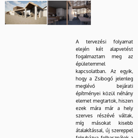
A tervezési folyamat
elején két alapvetést
fogalmaztam meg az
épületemmel
kapcsolatban. Az egyik,
hogy a Zsibogó jelenleg
meglévő bejárati
építményei közül néhány
elemet megtartok, hiszen
ezek mára már a hely
szerves részévé váltak,
míg másokat kisebb
átalakítással, új szereppel
felruházva felhasználok a