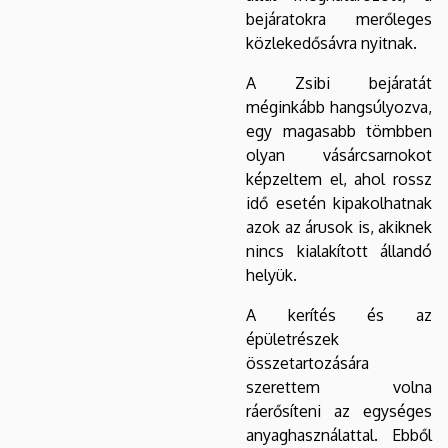
bejáratokra merőleges
közlekedősávra nyitnak.
A Zsibi bejáratát
méginkább hangsúlyozva,
egy magasabb tömbben
olyan vásárcsarnokot
képzeltem el, ahol rossz
idő esetén kipakolhatnak
azok az árusok is, akiknek
nincs kialakított állandó
helyük.
A kerítés és az
épületrészek
összetartozására
szerettem volna
ráerősíteni az egységes
anyaghasználattal. Ebből