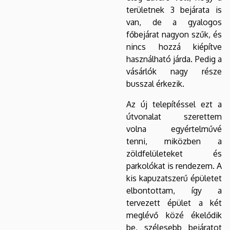
területnek 3 bejárata is
van, de a gyalogos
főbejárat nagyon szűk, és
nincs hozzá kiépítve
használható járda. Pedig a
vásárlók nagy része
busszal érkezik.
Az új telepítéssel ezt a
útvonalat szerettem
volna egyértelművé
tenni, miközben a
zöldfelületeket és
parkolókat is rendezem. A
kis kapuzatszerű épületet
elbontottam, így a
tervezett épület a két
meglévő közé ékelődik
be, szélesebb bejáratot