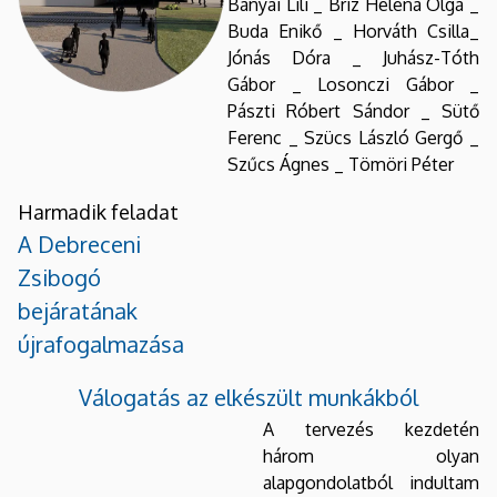
Bányai Lili _ Briz Heléna Olga _
Buda Enikő _ Horváth Csilla_
Jónás Dóra _ Juhász-Tóth
Gábor _ Losonczi Gábor _
Pászti Róbert Sándor _ Sütő
Ferenc _ Szücs László Gergő _
Szűcs Ágnes _ Tömöri Péter
Harmadik feladat
A Debreceni
Zsibogó
bejáratának
újrafogalmazása
Válogatás az elkészült munkákból
A tervezés kezdetén
három olyan
alapgondolatból indultam