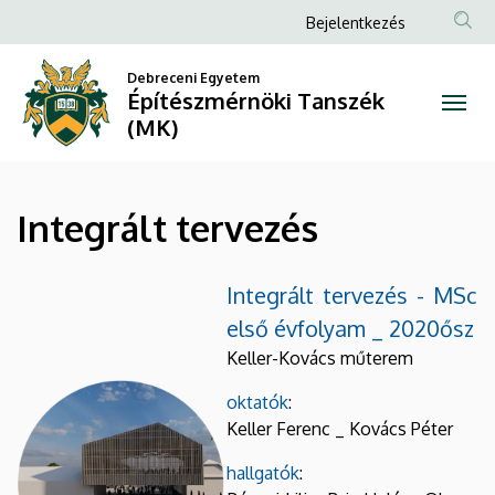
Integrált
Ugrás
Anonim
Bejelentkezés
a
Felhasználói
tervezés
tartalomra
Debreceni Egyetem
fiók
Építészmérnöki Tanszék
|
menüje
(MK)
Építészmérnöki
Tanszék
Integrált tervezés
(MK)
Integrált tervezés - MSc
első évfolyam _ 2020ősz
Keller-Kovács műterem
oktatók
:
Keller Ferenc _ Kovács Péter
hallgatók
: