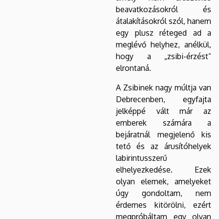
beavatkozásokról és
átalakításokról szól, hanem
egy plusz réteged ad a
meglévő helyhez, anélkül,
hogy a „zsibi-érzést”
elrontaná.
A Zsibinek nagy múltja van
Debrecenben, egyfajta
jelképpé vált már az
emberek számára a
bejáratnál megjelenő kis
tető és az árusítóhelyek
labirintusszerű
elhelyezkedése. Ezek
olyan elemek, amelyeket
úgy gondoltam, nem
érdemes kitörölni, ezért
megpróbáltam egy olyan