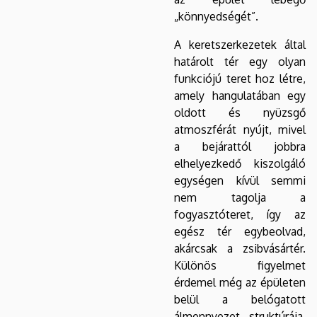
„könnyedségét”.
A keretszerkezetek által
határolt tér egy olyan
funkciójú teret hoz létre,
amely hangulatában egy
oldott és nyüzsgő
atmoszférát nyújt, mivel
a bejárattól jobbra
elhelyezkedő kiszolgáló
egységen kívül semmi
nem tagolja a
fogyasztóteret, így az
egész tér egybeolvad,
akárcsak a zsibvásártér.
Különös figyelmet
érdemel még az épületen
belül a belógatott
álmennyezet struktúrája,