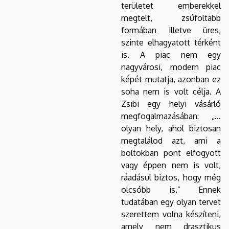
területet emberekkel
megtelt, zsúfoltabb
formában illetve üres,
szinte elhagyatott térként
is. A piac nem egy
nagyvárosi, modern piac
képét mutatja, azonban ez
soha nem is volt célja. A
Zsibi egy helyi vásárló
megfogalmazásában: „…
olyan hely, ahol biztosan
megtalálod azt, ami a
boltokban pont elfogyott
vagy éppen nem is volt,
ráadásul biztos, hogy még
olcsóbb is.” Ennek
tudatában egy olyan tervet
szerettem volna készíteni,
amely nem drasztikus