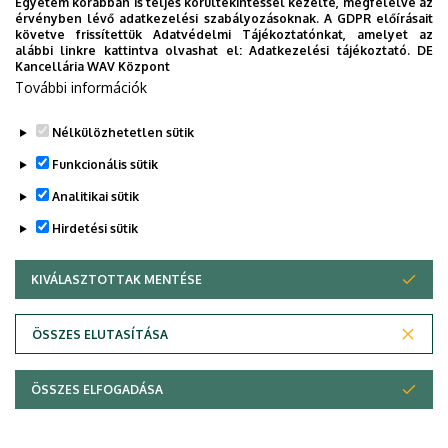
Egyetem korábban is teljes körültekintéssel kezelte, megfelelve az
helyszín, Debrecen dél-
érvényben lévő adatkezelési szabályozásoknak. A GDPR előírásait
követve frissítettük Adatvédelmi Tájékoztatónkat, amelyet az
keleti részén fekszik, a
alábbi linkre kattintva olvashat el:
Adatkezelési tájékoztató.
DE
Vágóhíd utca közepén.
Kancellária WAV Központ
Ha megvizsgáljuk a piac
További információk
környezetét, láthatjuk,
hogy főként ipari
Nélkülözhetetlen sütik
telephelyek, raktárak,
Funkcionális sütik
nagykereskedelmi
Analitikai sütik
csarnokok veszik körbe. A
koncepcióm során
Hirdetési sütik
igyekeztem én is egyfajta
ipari jelleget elérni az új
KIVÁLASZTOTTAK MENTÉSE
WITHDRAW CONSENT
kapuépülettel.
ÖSSZES ELUTASÍTÁSA
A piac szerkezetét
vizsgálva, jellegzetes
folyosós rendszer
ÖSSZES ELFOGADÁSA
rajzolódott ki előttem. A
bejáratot meglévő