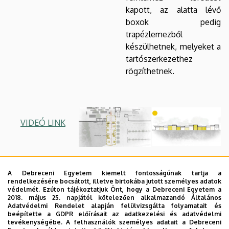
kapott, az alatta lévő
boxok pedig
trapézlemezből
készülhetnek, melyeket a
tartószerkezethez
rögzíthetnek.
VIDEÓ LINK
A Debreceni Egyetem kiemelt fontosságúnak tartja a
A tervezés során a piac
rendelkezésére bocsátott, illetve birtokába jutott személyes adatok
tágabb környezetét és a
védelmét. Ezúton tájékoztatjuk Önt, hogy a Debreceni Egyetem a
2018. május 25. napjától kötelezően alkalmazandó Általános
Zsibogó sajátos
Adatvédelmi Rendelet alapján felülvizsgálta folyamatait és
hangulatát vettem
beépítette a GDPR előírásait az adatkezelési és adatvédelmi
tevékenységébe. A felhasználók személyes adatait a Debreceni
kiindulópontnak. A