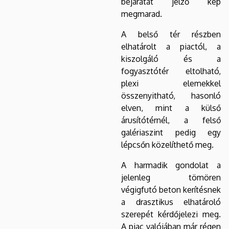
bejáratát jelző kép
megmarad.
A belső tér részben
elhatárolt a piactól, a
kiszolgáló és a
fogyasztótér eltolható,
plexi elemekkel
összenyitható, hasonló
elven, mint a külső
árusítótérnél, a felső
galériaszint pedig egy
lépcsőn közelíthető meg.
A harmadik gondolat a
jelenleg tömören
végigfutó beton kerítésnek
a drasztikus elhatároló
szerepét kérdőjelezi meg.
A piac valójában már régen