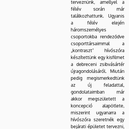
terveznünk, amellyel a
félév során már
találkozhattunk. Ugyanis
a félév elején
háromszemélyes
csoportokba rendeződve
csoporttársaimmal a
„kontraszt” hívószóra
készítettünk egy kisfilmet
a debreceni zsibvásártér
újragondolásáról. Miután
pedig megismerkedtünk
az új feladattal,
gondolataimban már
akkor megszületett a
koncepció alapötlete,
miszerint ugyanarra a
hívószóra szeretnék egy
bejárati épületet tervezni,