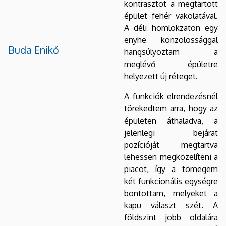
kontrasztot a megtartott
épület fehér vakolatával.
A déli homlokzaton egy
enyhe konzolossággal
Buda Enikő
hangsúlyoztam a
meglévő épületre
helyezett új réteget.
A funkciók elrendezésnél
törekedtem arra, hogy az
épületen áthaladva, a
jelenlegi bejárat
pozícióját megtartva
lehessen megközelíteni a
piacot, így a tömegem
két funkcionális egységre
bontottam, melyeket a
kapu választ szét. A
földszint jobb oldalára