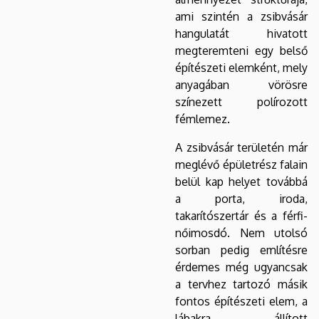
ami szintén a zsibvásár
hangulatát hivatott
megteremteni egy belső
építészeti elemként, mely
anyagában vörösre
színezett polírozott
fémlemez.
A zsibvásár területén már
meglévő épületrész falain
belül kap helyet továbbá
a porta, iroda,
takarítószertár és a férfi-
nőimosdó. Nem utolsó
sorban pedig említésre
érdemes még ugyancsak
a tervhez tartozó másik
fontos építészeti elem, a
lábakra állított