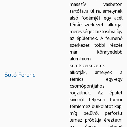
masszív vasbeton
tartófalra ül rá, amelynek
alsó födémjét egy acél
térrácsszerkezet alkotja,
merevséget biztosítva így
az épületnek. A felmenő
szerkezet többi részét
már könnyedebb
alumínium
keretszerkezetek
alkotják, amelyek a
Sütő Ferenc
térrács egy-egy
csomópontjához
rögzülnek. Az épület
kívülről teljesen tömör
fémlemez burkolatot kap,
míg belülről perforált
lemez próbálja éreztetni
az épület lebegő