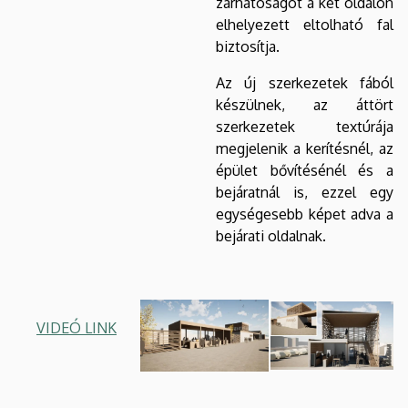
zárhatóságot a két oldalon
elhelyezett eltolható fal
biztosítja.
Az új szerkezetek fából
készülnek, az áttört
szerkezetek textúrája
megjelenik a kerítésnél, az
épület bővítésénél és a
bejáratnál is, ezzel egy
egységesebb képet adva a
bejárati oldalnak.
VIDEÓ LINK