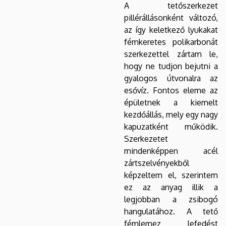
A tetőszerkezet
pillérállásonként változó,
az így keletkező lyukakat
fémkeretes polikarbonát
szerkezettel zártam le,
hogy ne tudjon bejutni a
gyalogos útvonalra az
esővíz. Fontos eleme az
épületnek a kiemelt
kezdőállás, mely egy nagy
kapuzatként működik.
Szerkezetet
mindenképpen acél
zártszelvényekből
képzeltem el, szerintem
ez az anyag illik a
legjobban a zsibogó
hangulatához. A tető
fémlemez lefedést