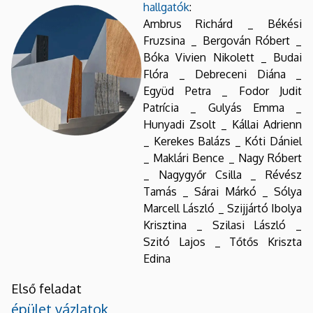
hallgatók
:
Ambrus Richárd _ Békési
Fruzsina _ Bergován Róbert _
Bóka Vivien Nikolett _ Budai
Flóra _ Debreceni Diána _
Együd Petra _ Fodor Judit
Patrícia _ Gulyás Emma _
Hunyadi Zsolt _ Kállai Adrienn
_ Kerekes Balázs _ Kóti Dániel
_ Maklári Bence _ Nagy Róbert
_ Nagygyőr Csilla _ Révész
Tamás _ Sárai Márkó _ Sólya
Marcell László _ Szijjártó Ibolya
Krisztina _ Szilasi László _
Szitó Lajos _ Tőtős Kriszta
Edina
Első feladat
épület vázlatok