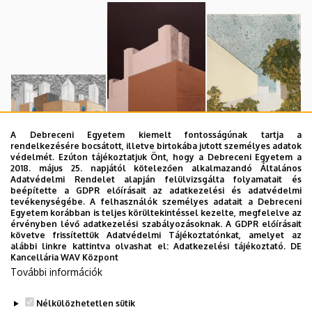
A Debreceni Egyetem kiemelt fontosságúnak tartja a
Tőtős Kriszta
rendelkezésére bocsátott, illetve birtokába jutott személyes adatok
Szilasi László
Szitó Lajos
védelmét. Ezúton tájékoztatjuk Önt, hogy a Debreceni Egyetem a
2018. május 25. napjától kötelezően alkalmazandó Általános
Adatvédelmi Rendelet alapján felülvizsgálta folyamatait és
beépítette a GDPR előírásait az adatkezelési és adatvédelmi
tevékenységébe. A felhasználók személyes adatait a Debreceni
Egyetem korábban is teljes körültekintéssel kezelte, megfelelve az
érvényben lévő adatkezelési szabályozásoknak. A GDPR előírásait
követve frissítettük Adatvédelmi Tájékoztatónkat, amelyet az
alábbi linkre kattintva olvashat el:
Adatkezelési tájékoztató.
DE
Kancellária WAV Központ
További információk
Tőtős Kriszta
Tőtős Kriszta
Nélkülözhetetlen sütik