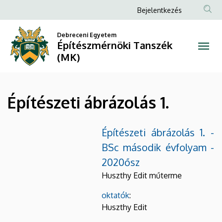
Építészeti
Ugrás
Anonim
Bejelentkezés
a
Felhasználói
ábrázolás
tartalomra
Debreceni Egyetem
fiók
Építészmérnöki Tanszék
1.
menüje
(MK)
|
Építészmérnöki
Építészeti ábrázolás 1.
Tanszék
(MK)
Építészeti ábrázolás 1. -
BSc második évfolyam -
2020ősz
Huszthy Edit műterme
oktatók
:
Huszthy Edit