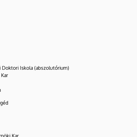
 Doktori Iskola (abszolutórium)
 Kar
n
egéd
nöki Kar