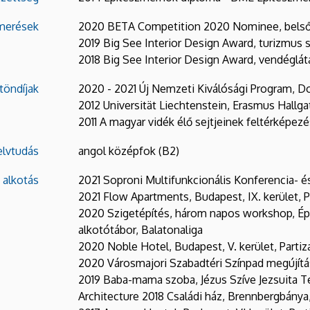
smerések
2020 BETA Competition 2020 Nominee, belső
2019 Big See Interior Design Award, turizmus 
2018 Big See Interior Design Award, vendéglát
töndíjak
2020 - 2021 Új Nemzeti Kiválósági Program, Dok
2012 Universität Liechtenstein, Erasmus Hallga
2011 A magyar vidék élő sejtjeinek feltérképe
elvtudás
angol középfok (B2)
 alkotás
2021 Soproni Multifunkcionális Konferencia-
2021 Flow Apartments, Budapest, IX. kerület, P
2020 Szigetépítés, három napos workshop, Épí
alkotótábor, Balatonaliga
2020 Noble Hotel, Budapest, V. kerület, Partiz
2020 Városmajori Szabadtéri Színpad megújítás
2019 Baba-mama szoba, Jézus Szíve Jezsuita Te
Architecture 2018 Családi ház, Brennbergbánya,