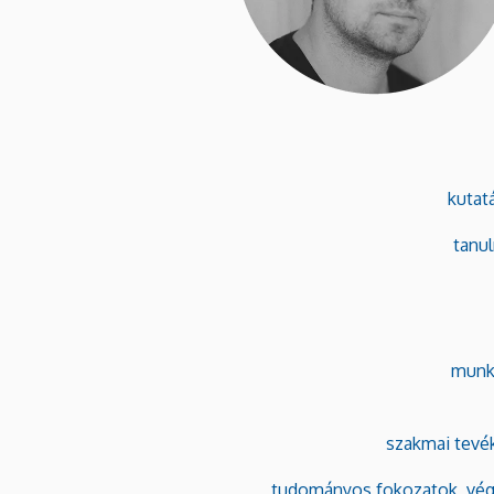
kutat
tanu
munk
szakmai tevé
tudományos fokozatok, vég