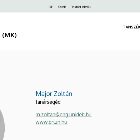
Felső
DE
Karok
Doktori iskolák
navigáció
TANSZÉ
k (MK)
Major Zoltán
tanársegéd
m.zoltan@eng.unideb.hu
www.prtzn.hu