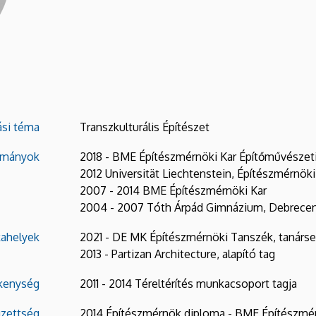
ási téma
Transzkulturális Építészet
lmányok
2018 - BME Építészmérnöki Kar Építőművészeti
2012 Universität Liechtenstein, Építészmérnöki
2007 - 2014 BME Építészmérnöki Kar
2004 - 2007 Tóth Árpád Gimnázium, Debrece
ahelyek
2021 - DE MK Építészmérnöki Tanszék, tanárs
2013 - Partizan Architecture, alapító tag
kenység
2011 - 2014 Téreltérítés munkacsoport tagja
zettség
2014 Építészmérnök diploma - BME Építészmér