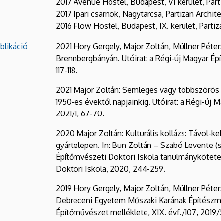
2017 Avenue Hostel, Budapest, VI kerület, Part
2017 Ipari csarnok, Nagytarcsa, Partizan Archit
2016 Flow Hostel, Budapest, IX. kerület, Partiz
blikáció
2021 Hory Gergely, Major Zoltán, Müllner Péter:
Brennbergbányán. Utóirat: a Régi-új Magyar Épí
117-118.
2021 Major Zoltán: Semleges vagy többszörös ka
1950-es évektől napjainkig. Utóirat: a Régi-új 
2021/1, 67-70.
2020 Major Zoltán: Kulturális kollázs: Távol-
gyártelepen. In: Bun Zoltán – Szabó Levente (s
Építőmvészeti Doktori Iskola tanulmánykötet
Doktori Iskola, 2020, 244-259.
2019 Hory Gergely, Major Zoltán, Müllner Péter:
Debreceni Egyetem Műszaki Karának Építészmér
Építőművészet melléklete, XIX. évf./107, 2019/