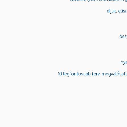
díjak, eli
ösz
ny
10 legfontosabb terv, megvalósult