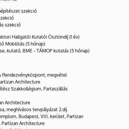
építészet szekció
szekció
ás szekció
tori Hallgatói Kutatói Ösztöndíj (1 év)
tó Mobilitás (5 hónap)
zése, kutató, BME - TÁMOP kutatás (5 hónap)
 és Rendezvényközpont, megvétel
artizan Architecture
tész Szakkollégium, Partaszállás
an Architecture
a, meghívásos tervpályázat 2.díj
mplom, Budapest, VIII. kerület, Partizan
 Partizan Architecture