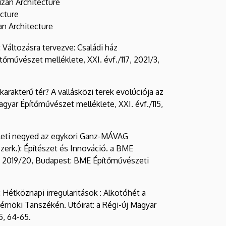
izan Architecture
ecture
an Architecture
 Változásra tervezve: Családi ház
tőművészet melléklete, XXI. évf./117, 2021/3,
rakterű tér? A vallásközi terek evolúciója az
Magyar Építőművészet melléklete, XXI. évf./115,
keleti negyed az egykori Ganz-MÁVAG
zerk.): Építészet és Innováció. a BME
e 2019/20, Budapest: BME Építőművészeti
 Hétköznapi irregularitások : Alkotóhét a
nöki Tanszékén. Utóirat: a Régi-új Magyar
5, 64-65.