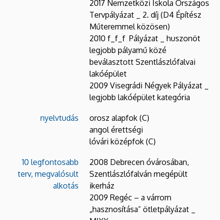
2017 Nemzetközi Iskola Országos
Tervpályázat _ 2. díj (D4 Építész
Műteremmel közösen)
2010 f_f_f Pályázat _ huszonöt
legjobb pályamű közé
beválasztott Szentlászlófalvai
lakóépület
2009 Visegrádi Négyek Pályázat _
legjobb lakóépület kategória
nyelvtudás
orosz alapfok (C)
angol érettségi
lóvári középfok (C)
10 legfontosabb
2008 Debrecen óvárosában,
terv, megvalósult
Szentlászlófalván megépült
alkotás
ikerház
2009 Regéc – a várrom
„hasznosítása” ötletpályázat _