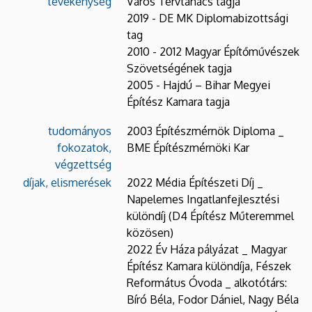
tevékenység
Város Tervtanács tagja
2019 - DE MK Diplomabizottsági
tag
2010 - 2012 Magyar Építőművészek
Szövetségének tagja
2005 - Hajdú – Bihar Megyei
Építész Kamara tagja
tudományos
2003 Építészmérnök Diploma _
fokozatok,
BME Építészmérnöki Kar
végzettség
díjak, elismerések
2022 Média Építészeti Díj _
Napelemes Ingatlanfejlesztési
különdíj (D4 Építész Műteremmel
közösen)
2022 Év Háza pályázat _ Magyar
Építész Kamara különdíja, Fészek
Református Óvoda _ alkotótárs:
Bíró Béla, Fodor Dániel, Nagy Béla