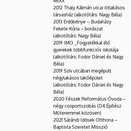
MIXX
2012 Thaly Kálmán utcai ötlakásos
társasház (alkotótárs: Nagy Béla)
2013 Erdőbénye – Budaházy
Fekete Kúria – borászat
(alkotótárs: Nagy Béla)
2019 IMO _Fogyatékkal élő
gyerekek többfunkciós iskolája
(alkotótárs: Fodor Dániel és Nagy
Béla)
2019 Szív utcában megépült
négylakásos lakóépület
(alkotótárs: Fodor Dániel és Nagy
Béla)
2020 Fészek Református Óvoda –
négy csoportszobás (D4 Építész
Műteremmel közösen)
2021 Sárándi Idősek Otthona –
Baptista Szeretet Misszió